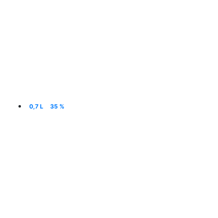
0,7 L
35 %