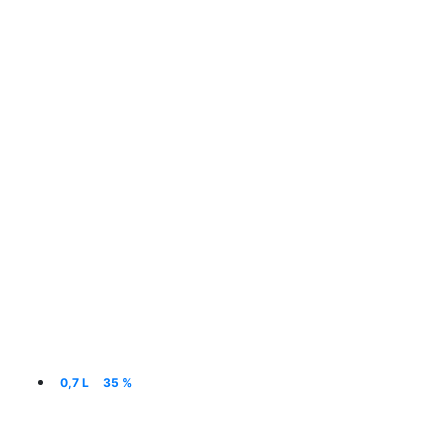
0,7 L
35 %