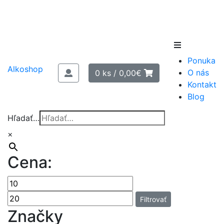
Skip
to
Ponuka
content
Alkoshop
O nás
0 ks /
0,00
€
Kontakt
Blog
Hľadať…
×
Cena:
Filtrovať
Značky