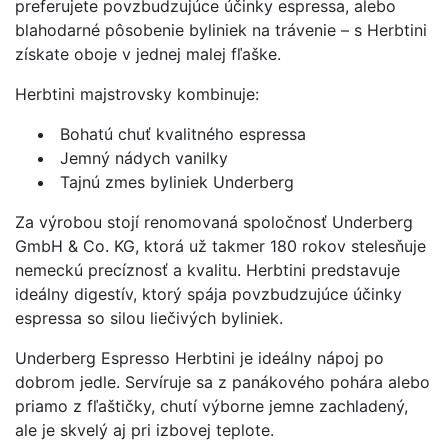
preferujete povzbudzujúce účinky espressa, alebo
blahodarné pôsobenie byliniek na trávenie – s Herbtini
získate oboje v jednej malej fľaške.
Herbtini majstrovsky kombinuje:
Bohatú chuť kvalitného espressa
Jemný nádych vanilky
Tajnú zmes byliniek Underberg
Za výrobou stojí renomovaná spoločnosť Underberg
GmbH & Co. KG, ktorá už takmer 180 rokov stelesňuje
nemeckú precíznosť a kvalitu. Herbtini predstavuje
ideálny digestív, ktorý spája povzbudzujúce účinky
espressa so silou liečivých byliniek.
Underberg Espresso Herbtini je ideálny nápoj po
dobrom jedle. Servíruje sa z panákového pohára alebo
priamo z fľaštičky, chutí výborne jemne zachladený,
ale je skvelý aj pri izbovej teplote.