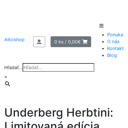
Skip
to
Ponuka
content
Alkoshop
O nás
0 ks /
0,00
€
Kontakt
Blog
Hľadať…
×
Underberg Herbtini:
Limitovaná edícia