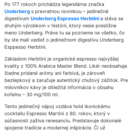
Po 177 rokoch prichádza legendárna značka
Underberg
s prevratnou novinkou – jedinečné
digestívum
Underberg Espresso Herbtini
a stáva sa
druhým výrobkom v histórii, ktorý nesie prestížne
meno Underberg. Práve tu sa pozrieme na všetko, čo
by ste mali vedieť o jedinečnom digestívu Underberg
Esppesso Herbtini.
Základom Herbtini je organické espresso najvyššej
kvality z 100% Arabica Master Blend. Likér neobsahuje
žiadne pridané arómy ani farbivá, je zároveň
bezlepkový a zaručuje autentický chuťový zážitok. Pre
milovníkov kávy je dôležitá informácia o obsahu
kofeínu – 30 mg/100 ml.
Tento jedinečný nápoj vzdáva hold ikonickému
cocktailu Espresso Martini z 80. rokov, ktorý v
súčasnosti zažíva renesanciu. Predstavuje dokonalé
spojenie tradície a modernej inšpirácie. Či už