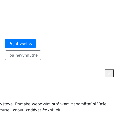
Prijať všetky
Iba nevyhnutné
j návšteve. Pomáha webovým stránkam zapamätať si Vaše
nemuseli znovu zadávať čokoľvek.