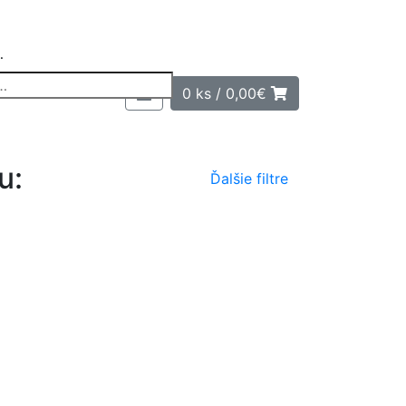
…
0 ks /
0,00
€
u:
Ďalšie filtre