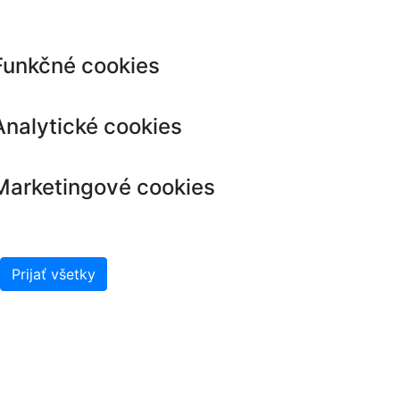
Funkčné cookies
Analytické cookies
Marketingové cookies
Prijať všetky