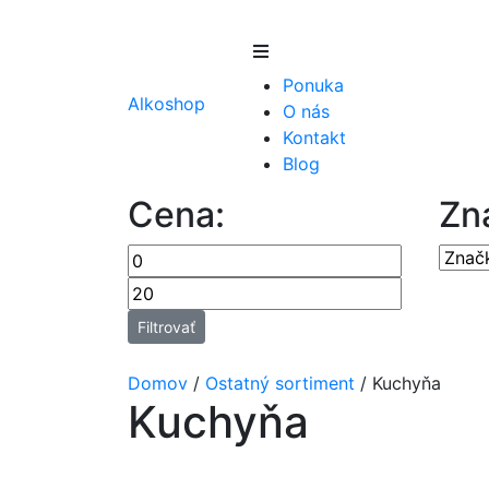
Skip
to
Ponuka
content
Alkoshop
O nás
Kontakt
Blog
Cena:
Zn
Filtrovať
Domov
/
Ostatný sortiment
/
Kuchyňa
Kuchyňa