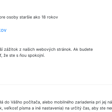
pre osoby staršie ako 18 rokov
kov
ší zážitok z našich webových stránok. Ak budete
 že ste s ňou spokojní.
adá do Vášho počítača, alebo mobilného zariadenia pri je
k, veľkosť písma a iné nastavenia) na určitý čas, aby ste 