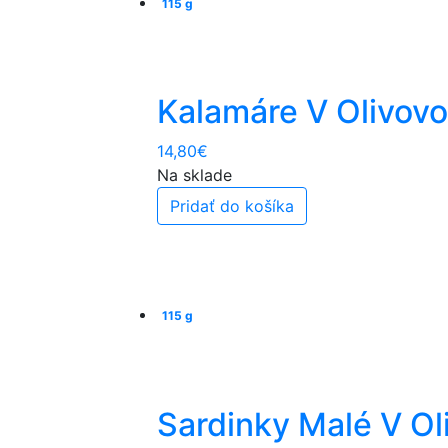
115 g
Kalamáre V Olivovo
14,80
€
Na sklade
Pridať do košíka
115 g
Sardinky Malé V Ol