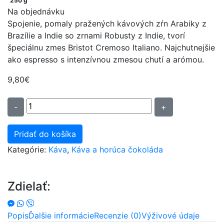
250 g
Na objednávku
Spojenie, pomaly pražených kávových zŕn Arabiky z
Brazílie a Indie so zrnami Robusty z Indie, tvorí
špeciálnu zmes Bristot Cremoso Italiano. Najchutnejšie
ako espresso s intenzívnou zmesou chutí a arómou.
9,80
€
množstvo
-
+
Káva
Bristot
Pridať do košíka
Espresso
Kategórie:
Káva
,
Káva a horúca čokoláda
250G
Mletá
Zdielať:
Popis
Ďalšie informácie
Recenzie (0)
Výživové údaje