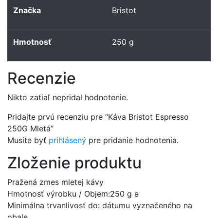
Značka
Bristot
Hmotnosť
250 g
Recenzie
Nikto zatiaľ nepridal hodnotenie.
Pridajte prvú recenziu pre “Káva Bristot Espresso
250G Mletá”
Musíte byť
prihlásený
pre pridanie hodnotenia.
Zloženie produktu
Pražená zmes mletej kávy
Hmotnosť výrobku / Objem:250 g e
Minimálna trvanlivosť do: dátumu vyznačeného na
obale.