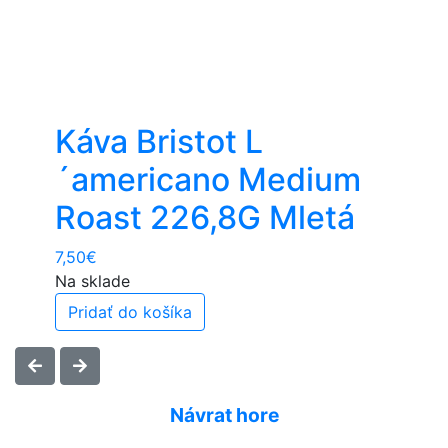
Káva Bristot L
´americano Medium
Roast 226,8G Mletá
7,50
€
Na sklade
Pridať do košíka
Návrat hore