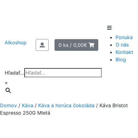
Skip
to
Ponuka
content
Alkoshop
O nás
0 ks /
0,00
€
Kontakt
Blog
Hľadať…
×
Domov
/
Káva
/
Káva a horúca čokoláda
/
Káva Bristot
Espresso 250G Mletá