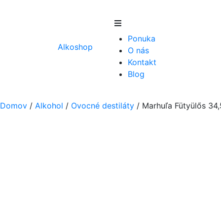
Skip
to
Ponuka
content
Alkoshop
O nás
Kontakt
Blog
Domov
/
Alkohol
/
Ovocné destiláty
/
Marhuľa Fütyülős 34