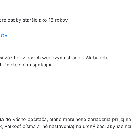
pre osoby staršie ako 18 rokov
kov
ší zážitok z našich webových stránok. Ak budete
 že ste s ňou spokojní.
adá do Vášho počítača, alebo mobilného zariadenia pri je
k, veľkosť písma a iné nastavenia) na určitý čas, aby ste 