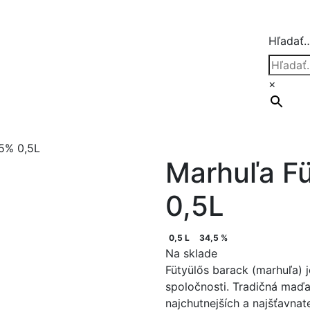
Hľadať
×
,5% 0,5L
Marhuľa F
0,5L
0,5 L
34,5 %
Na sklade
Fütyülős barack (marhuľa) 
spoločnosti. Tradičná maď
najchutnejších a najšťavna