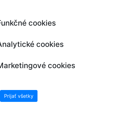
Funkčné cookies
Analytické cookies
Marketingové cookies
Prijať všetky