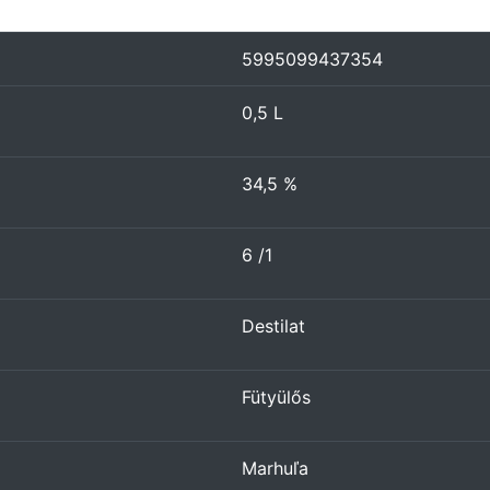
5995099437354
0,5 L
34,5 %
6 /1
Destilat
Fütyülős
Marhuľa