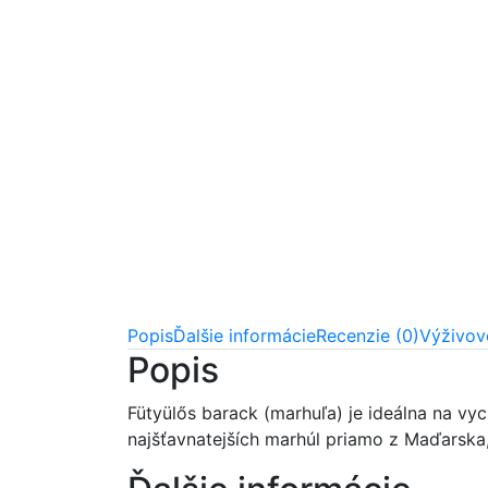
Popis
Ďalšie informácie
Recenzie (0)
Výživov
Popis
Fütyülős barack (marhuľa) je ideálna na vy
najšťavnatejších marhúl priamo z Maďarska