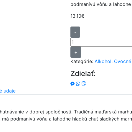
podmanivú vôňu a lahodne 
13,10
€
množstvo
-
Marhuľa
Fütyülős
34,5%
+
0,5L
Kategórie:
Alkohol
,
Ovocné 
Zdielať:
é údaje
chutnávanie v dobrej spoločnosti. Tradičná maďarská marhu
, má podmanivú vôňu a lahodne hladkú chuť sladkých marh