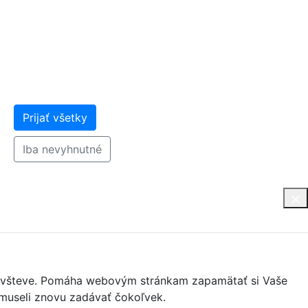
Prijať všetky
Iba nevyhnutné
j návšteve. Pomáha webovým stránkam zapamätať si Vaše
nemuseli znovu zadávať čokoľvek.