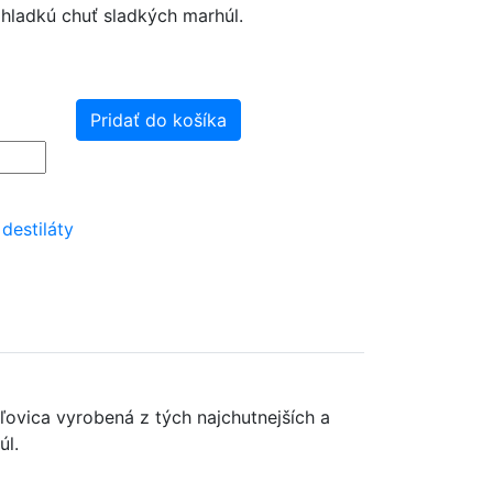
hladkú chuť sladkých marhúl.
Pridať do košíka
destiláty
ľovica vyrobená z tých najchutnejších a
úl.