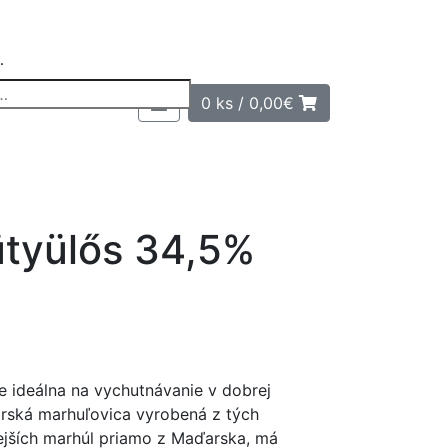
…
0 ks /
0,00
€
ütyülős 34,5%
je ideálna na vychutnávanie v dobrej
arská marhuľovica vyrobená z tých
tejších marhúl priamo z Maďarska, má