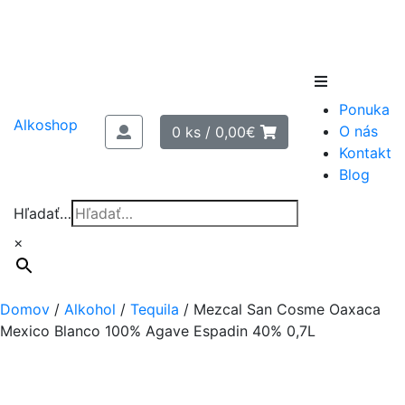
Skip
to
Ponuka
content
Alkoshop
O nás
0 ks /
0,00
€
Kontakt
Blog
Hľadať…
×
Domov
/
Alkohol
/
Tequila
/
Mezcal San Cosme Oaxaca
Mexico Blanco 100% Agave Espadin 40% 0,7L