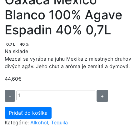
Blanco 100% Agave
Espadin 40% 0,7L
0,7 L
40 %
Na sklade
Mezcal sa vyrába na juhu Mexika z miestnych druhov
divých agáv. Jeho chuť a aróma je zemitá a dymová.
44,60
€
množstvo
-
+
Mezcal
San
Pridať do košíka
Cosme
Kategórie:
Alkohol
,
Tequila
Oaxaca
Mexico
Blanco