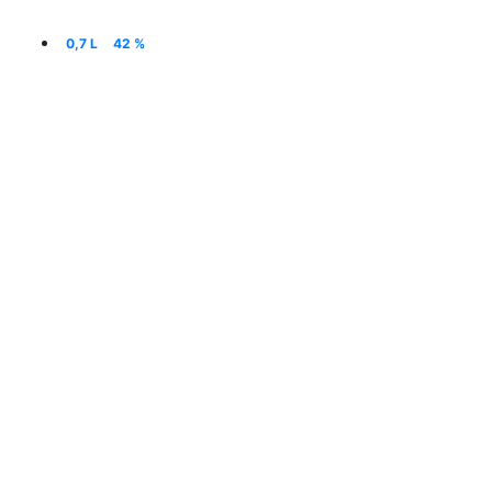
0,7 L
42 %