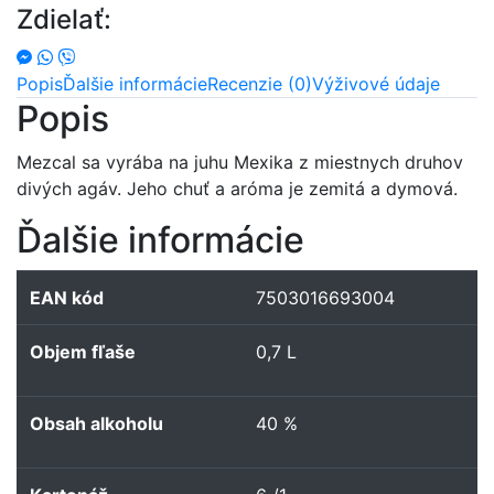
Zdielať:
100%
Agave
Espadin
Popis
Ďalšie informácie
Recenzie (0)
Výživové údaje
40%
Popis
0,7L
Mezcal sa vyrába na juhu Mexika z miestnych druhov
divých agáv. Jeho chuť a aróma je zemitá a dymová.
Ďalšie informácie
EAN kód
7503016693004
Objem fľaše
0,7 L
Obsah alkoholu
40 %