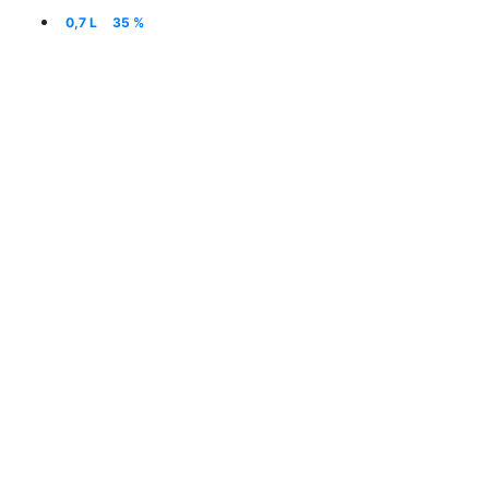
0,7 L
35 %