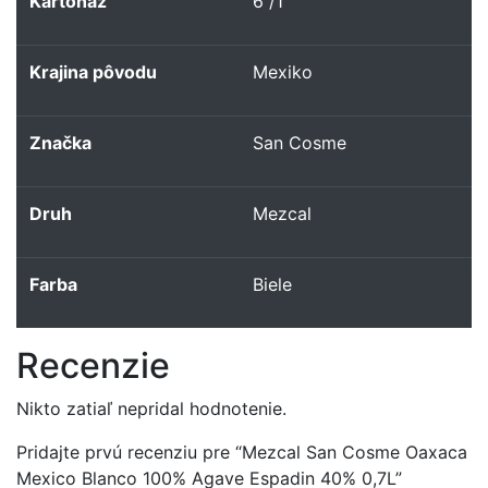
Kartonáž
6 /1
Krajina pôvodu
Mexiko
Značka
San Cosme
Druh
Mezcal
Farba
Biele
Recenzie
Nikto zatiaľ nepridal hodnotenie.
Pridajte prvú recenziu pre “Mezcal San Cosme Oaxaca
Mexico Blanco 100% Agave Espadin 40% 0,7L”