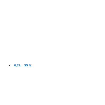
0,7 L
35 %