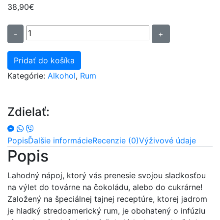
38,90
€
množstvo
-
+
Rum
Nation
Pridať do košíka
Meticho
Kategórie:
Alkohol
,
Rum
Chocolate
Infusion
&
Zdielať:
Toffee
40%
0,7L
Popis
Ďalšie informácie
Recenzie (0)
Výživové údaje
Popis
Lahodný nápoj, ktorý vás prenesie svojou sladkosťou
na výlet do továrne na čokoládu, alebo do cukrárne!
Založený na špeciálnej tajnej receptúre, ktorej jadrom
je hladký stredoamerický rum, je obohatený o infúziu