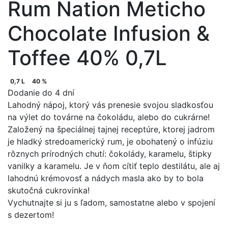
Rum Nation Meticho
Chocolate Infusion &
Toffee 40% 0,7L
0,7 L
40 %
Dodanie do 4 dní
Lahodný nápoj, ktorý vás prenesie svojou sladkosťou
na výlet do továrne na čokoládu, alebo do cukrárne!
Založený na špeciálnej tajnej receptúre, ktorej jadrom
je hladký stredoamerický rum, je obohatený o infúziu
rôznych prírodných chutí: čokolády, karamelu, štipky
vanilky a karamelu. Je v ňom cítiť teplo destilátu, ale aj
lahodnú krémovosť a nádych masla ako by to bola
skutočná cukrovinka!
Vychutnajte si ju s ľadom, samostatne alebo v spojení
s dezertom!