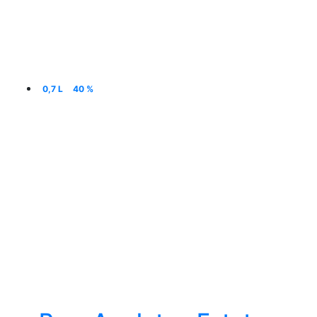
0,7 L
40 %