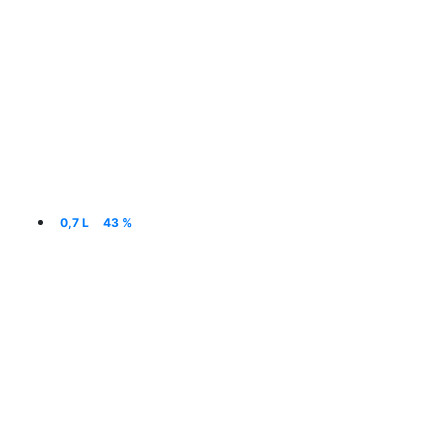
0,7 L
43 %