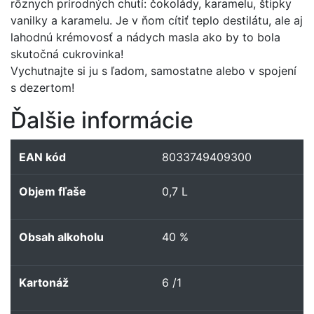
rôznych prírodných chutí: čokolády, karamelu, štipky
vanilky a karamelu. Je v ňom cítiť teplo destilátu, ale aj
lahodnú krémovosť a nádych masla ako by to bola
skutočná cukrovinka!
Vychutnajte si ju s ľadom, samostatne alebo v spojení
s dezertom!
Ďalšie informácie
EAN kód
8033749409300
Objem fľaše
0,7 L
Obsah alkoholu
40 %
Kartonáž
6 /1