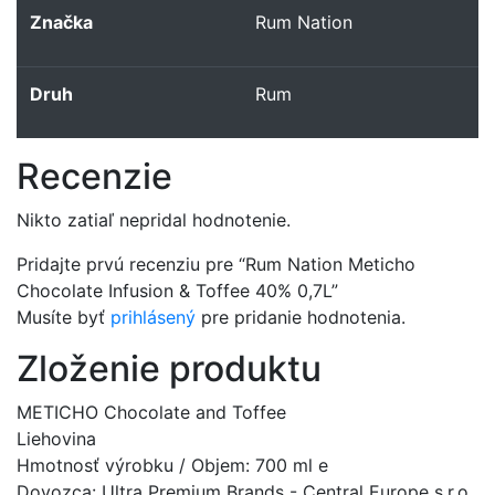
Značka
Rum Nation
Druh
Rum
Recenzie
Nikto zatiaľ nepridal hodnotenie.
Pridajte prvú recenziu pre “Rum Nation Meticho
Chocolate Infusion & Toffee 40% 0,7L”
Musíte byť
prihlásený
pre pridanie hodnotenia.
Zloženie produktu
METICHO Chocolate and Toffee
Liehovina
Hmotnosť výrobku / Objem: 700 ml e
Dovozca: Ultra Premium Brands - Central Europe s.r.o.,