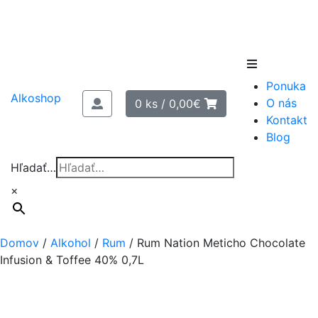
Skip
to
Ponuka
content
Alkoshop
O nás
0 ks /
0,00
€
Kontakt
Blog
Hľadať…
×
Domov
/
Alkohol
/
Rum
/
Rum Nation Meticho Chocolate
Infusion & Toffee 40% 0,7L