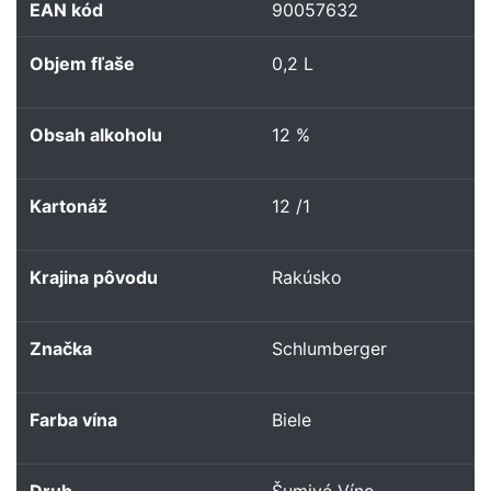
EAN kód
90057632
Objem fľaše
0,2 L
Obsah alkoholu
12 %
Kartonáž
12 /1
Krajina pôvodu
Rakúsko
Značka
Schlumberger
Farba vína
Biele