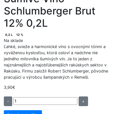
Schlumberger Brut
12% 0,2L
0,2 L
12 %
Na sklade
Ľahké, svieže a harmonické víno s ovocnými tónmi a
vyváženou kyslosťou, ktorá osloví a nadchne nie
jedného milovníka šumivých vín. Je to jeden z
najznámejších a najobľúbenejších rakúskych sektov v
Rakúsku. Firmu založil Robert Schlumberger, pôvodne
pracujúci u výrobcu šampanských v Remeši.
3,90
€
množstvo
-
+
Šumivé
Víno