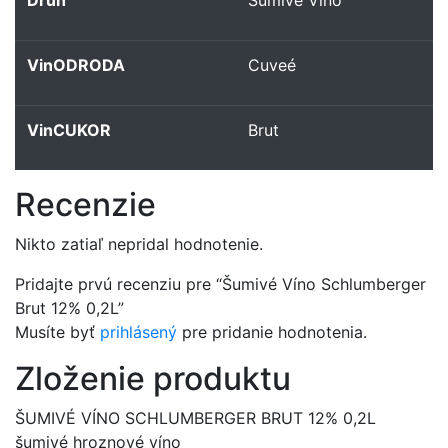
Druh
Šumivé Víno
VinODRODA
Cuveé
VinCUKOR
Brut
Recenzie
Nikto zatiaľ nepridal hodnotenie.
Pridajte prvú recenziu pre “Šumivé Víno Schlumberger
Brut 12% 0,2L”
Musíte byť
prihlásený
pre pridanie hodnotenia.
Zloženie produktu
ŠUMIVÉ VÍNO SCHLUMBERGER BRUT 12% 0,2L
šumivé hroznové víno