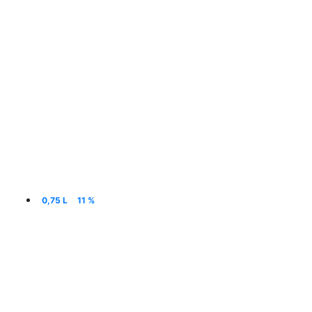
0,75 L
11 %