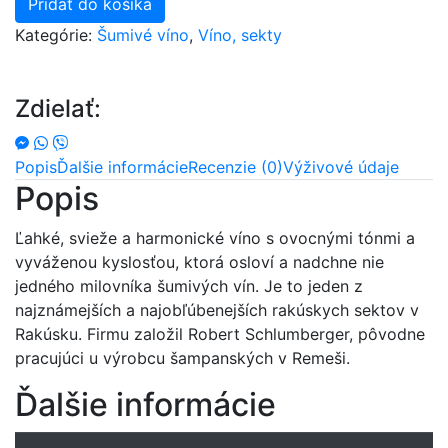
Pridať do košíka
Schlumberger
Kategórie:
Šumivé víno
,
Víno, sekty
Brut
12%
0,2L
Zdielať:
Popis
Ďalšie informácie
Recenzie (0)
Výživové údaje
Popis
Ľahké, svieže a harmonické víno s ovocnými tónmi a
vyváženou kyslosťou, ktorá osloví a nadchne nie
jedného milovníka šumivých vín. Je to jeden z
najznámejších a najobľúbenejších rakúskych sektov v
Rakúsku. Firmu založil Robert Schlumberger, pôvodne
pracujúci u výrobcu šampanských v Remeši.
Ďalšie informácie