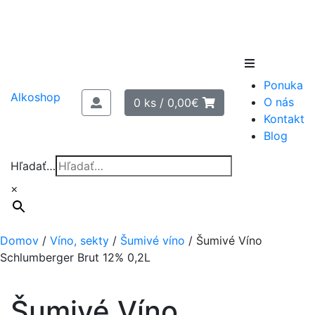
Skip
to
Ponuka
content
Alkoshop
O nás
0 ks /
0,00
€
Kontakt
Blog
Hľadať…
×
Domov
/
Víno, sekty
/
Šumivé víno
/
Šumivé Víno
Schlumberger Brut 12% 0,2L
Šumivé Víno