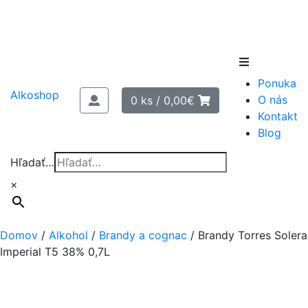
Skip
to
Ponuka
content
Alkoshop
O nás
0 ks /
0,00
€
Kontakt
Blog
Hľadať…
×
Domov
/
Alkohol
/
Brandy a cognac
/
Brandy Torres Solera
Imperial T5 38% 0,7L