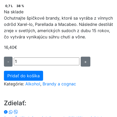
0,7 L
38 %
Na sklade
Ochutnajte špičkové brandy, ktoré sa vyrába z vínnych
odrôd Xarel-lo, Parellada a Macabeo. Následne destilát
zreje v svetlých, amerických sudoch z dubu 15 rokov,
čo vytvára vynikajúcu súhru chuti a vône.
16,40
€
množstvo
-
+
Brandy
Torres
Pridať do košíka
Solera
Kategórie:
Alkohol
,
Brandy a cognac
Imperial
T5
38%
Zdielať:
0,7L