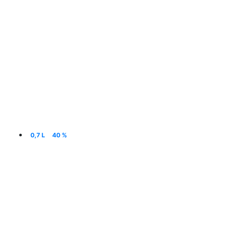
0,7 L
40 %