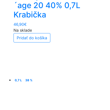
´age 20 40% 0,7L
Krabička
46,90
€
Na sklade
Pridať do košíka
0,7 L
38 %