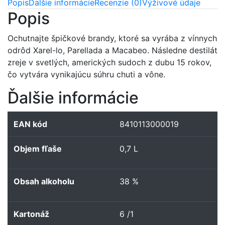
Popis
Ďalšie informácie
Recenzie (0)
Výživové údaje
Popis
Ochutnajte špičkové brandy, ktoré sa vyrába z vínnych
odrôd Xarel-lo, Parellada a Macabeo. Následne destilát
zreje v svetlých, amerických sudoch z dubu 15 rokov,
čo vytvára vynikajúcu súhru chuti a vône.
Ďalšie informácie
EAN kód
8410113000019
Objem fľaše
0,7 L
Obsah alkoholu
38 %
Kartonáž
6 /1