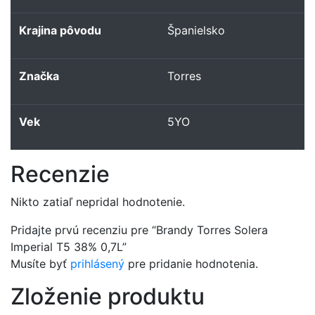
Krajina pôvodu
Španielsko
Značka
Torres
Vek
5YO
Recenzie
Nikto zatiaľ nepridal hodnotenie.
Pridajte prvú recenziu pre “Brandy Torres Solera
Imperial T5 38% 0,7L”
Musíte byť
prihlásený
pre pridanie hodnotenia.
Zloženie produktu