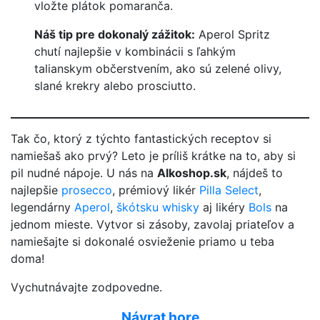
vložte plátok pomaranča.
Náš tip pre dokonalý zážitok:
Aperol Spritz
chutí najlepšie v kombinácii s ľahkým
talianskym občerstvením, ako sú zelené olivy,
slané krekry alebo prosciutto.
Tak čo, ktorý z týchto fantastických receptov si
namiešaš ako prvý? Leto je príliš krátke na to, aby si
pil nudné nápoje. U nás na
Alkoshop.sk
, nájdeš to
najlepšie
prosecco
, prémiový likér
Pilla Select
,
legendárny
Aperol
,
škótsku whisky
aj likéry
Bols
na
jednom mieste. Vytvor si zásoby, zavolaj priateľov a
namiešajte si dokonalé osvieženie priamo u teba
doma!
Vychutnávajte zodpovedne.
Návrat hore