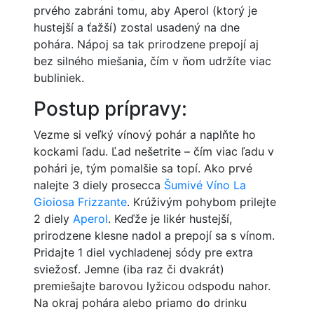
prvého zabráni tomu, aby Aperol (ktorý je
hustejší a ťažší) zostal usadený na dne
pohára. Nápoj sa tak prirodzene prepojí aj
bez silného miešania, čím v ňom udržíte viac
bubliniek.
Postup prípravy:
Vezme si veľký vínový pohár a naplňte ho
kockami ľadu. Ľad nešetrite – čím viac ľadu v
pohári je, tým pomalšie sa topí. Ako prvé
nalejte 3 diely prosecca
Šumivé Víno La
Gioiosa Frizzante
. Krúživým pohybom prilejte
2 diely
Aperol
. Keďže je likér hustejší,
prirodzene klesne nadol a prepojí sa s vínom.
Pridajte 1 diel vychladenej sódy pre extra
sviežosť. Jemne (iba raz či dvakrát)
premiešajte barovou lyžicou odspodu nahor.
Na okraj pohára alebo priamo do drinku