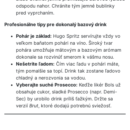
odspodu nahor. Chránite tým jemné bublinky
pred vyprchaním.
Profesionálne tipy pre dokonalý bazový drink
Pohár je základ:
Hugo Spritz servírujte vždy vo
veľkom baňatom pohári na víno. Široký tvar
pohára umožňuje mätovým a bazovým arómam
dokonale sa rozvinúť smerom k vášmu nosu.
Nešetrite ľadom:
Čím viac ľadu v pohári máte,
tým pomalšie sa topí. Drink tak zostane ľadovo
chladný a nerozvonia sa vodou.
Vyberajte suché Prosecco:
Keďže likér Bols už
obsahuje cukor, sladké Prosecco (napr. Demi-
Sec) by urobilo drink príliš ťažkým. Držte sa
verzií
Brut
, ktoré dodajú potrebnú sviežosť.