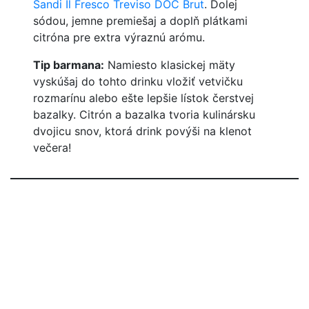
Sandi Il Fresco Treviso DOC Brut
. Dolej
sódou, jemne premiešaj a doplň plátkami
citróna pre extra výraznú arómu.
Tip barmana:
Namiesto klasickej mäty
vyskúšaj do tohto drinku vložiť vetvičku
rozmarínu alebo ešte lepšie lístok čerstvej
bazalky. Citrón a bazalka tvoria kulinársku
dvojicu snov, ktorá drink povýši na klenot
večera!