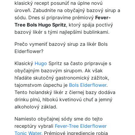
klasický recept posunúť na úplne novú
úroveň. Zabudnite na obyčajný bazový sirup a
sódu. Dnes si pripravíme prémiový
Fever-
Tree Bols Hugo Spritz
, ktorý spája poctivý
bazový likér s tými najlepšími bublinkami.
Prečo vymeniť bazový sirup za likér Bols
Elderflower?
Klasický
Hugo
Spritz sa často pripravuje s
obyčajným bazovým sirupom. Ak však
hľadáte skutočný gastronomický zážitok,
tajomstvom úspechu je
Bols Elderflower
.
Tento holandský likér z čiernej bazy dodáva
drinku plnú, hlbokú kvetinovú chuť a jemný
alkoholový základ.
Namiesto obyčajnej sódy sme do tejto
receptúry vybrali
Fever-Tree Elderflower
Tonic Water.
Prémiové ingrediencie robia