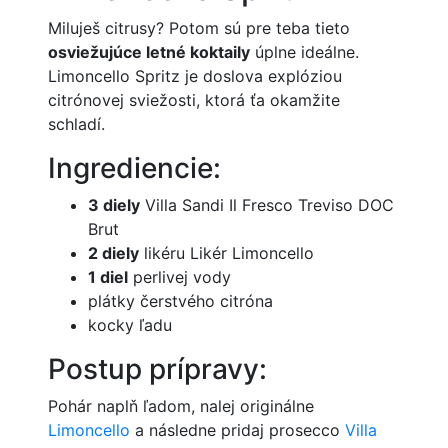
Miluješ citrusy? Potom sú pre teba tieto
osviežujúce letné koktaily
úplne ideálne.
Limoncello Spritz je doslova explóziou
citrónovej sviežosti, ktorá ťa okamžite
schladí.
Ingrediencie:
3 diely
Villa Sandi Il Fresco Treviso DOC
Brut
2 diely
likéru Likér Limoncello
1 diel
perlivej vody
plátky čerstvého citróna
kocky ľadu
Postup prípravy:
Pohár naplň ľadom, nalej originálne
Limoncello
a následne pridaj prosecco
Villa