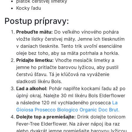
plátok čerstvej limetky
Kocky ľadu
Postup prípravy:
Prebuďte mätu:
Do veľkého vínového pohára
vložte lístky čerstvej mäty. Jemne ich tlesknutím
v daniach tlesknite. Tento trik uvoľní esenciálne
oleje bez toho, aby sa mäta potrhala a horkla.
Pridajte limetku:
Vhoďte mesiačik limetky a
jemne ho pritlačte barovou lyžicou, aby pustil
čerstvú šťavu. Tá je kľúčová na vyváženie
sladkosti likéru Bols.
Ľad a alkohol:
Pohár naplňte kockami ľadu až po
úplný okraj. Nalejte 30 ml likéru Bols Elderflower
a následne 120 ml vychladeného prosecca
La
Gioiosa Prosecco Biologico Organic Doc Brut.
Dolejte top a premiešajte:
Drink dolejte tonicom
Fever-Tree Elderflower. Na záver nápoj iba raz
alebo dvakrát jemne premiešajte barovou lyžicou