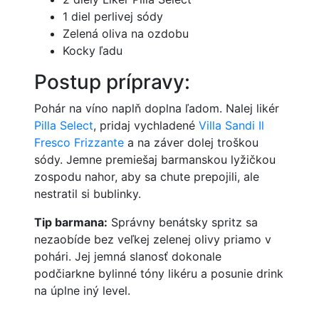
1 diel perlivej sódy
Zelená oliva na ozdobu
Kocky ľadu
Postup prípravy:
Pohár na víno naplň doplna ľadom. Nalej likér
Pilla Select
, pridaj vychladené
Villa Sandi Il
Fresco Frizzante
a na záver dolej troškou
sódy. Jemne premiešaj barmanskou lyžičkou
zospodu nahor, aby sa chute prepojili, ale
nestratil si bublinky.
Tip barmana:
Správny benátsky spritz sa
nezaobíde bez veľkej zelenej olivy priamo v
pohári. Jej jemná slanosť dokonale
podčiarkne bylinné tóny likéru a posunie drink
na úplne iný level.