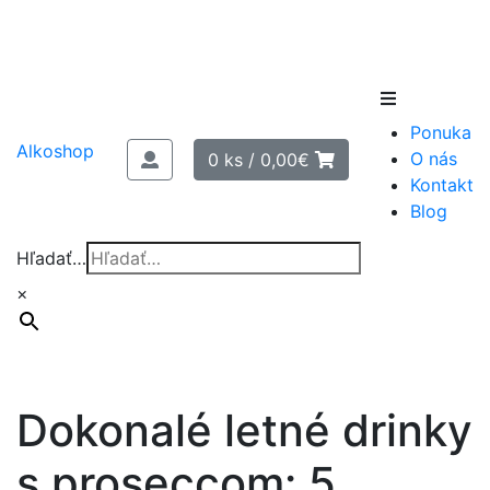
Skip
to
Ponuka
content
Alkoshop
O nás
0 ks /
0,00
€
Kontakt
Blog
Hľadať…
×
Dokonalé letné drinky
s proseccom: 5