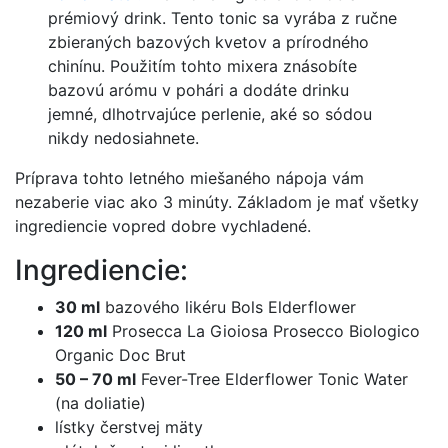
prémiový drink. Tento tonic sa vyrába z ručne
zbieraných bazových kvetov a prírodného
chinínu. Použitím tohto mixera znásobíte
bazovú arómu v pohári a dodáte drinku
jemné, dlhotrvajúce perlenie, aké so sódou
nikdy nedosiahnete.
Príprava tohto letného miešaného nápoja vám
nezaberie viac ako 3 minúty. Základom je mať všetky
ingrediencie vopred dobre vychladené.
Ingrediencie:
30 ml
bazového likéru Bols Elderflower
120 ml
Prosecca La Gioiosa Prosecco Biologico
Organic Doc Brut
50 – 70 ml
Fever-Tree Elderflower Tonic Water
(na doliatie)
lístky čerstvej mäty