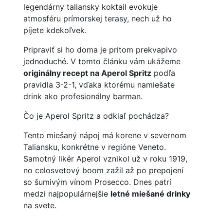
legendárny taliansky koktail evokuje
atmosféru prímorskej terasy, nech už ho
pijete kdekoľvek.
Pripraviť si ho doma je pritom prekvapivo
jednoduché. V tomto článku vám ukážeme
originálny recept na Aperol Spritz
podľa
pravidla 3-2-1, vďaka ktorému namiešate
drink ako profesionálny barman.
Čo je Aperol Spritz a odkiaľ pochádza?
Tento miešaný nápoj má korene v severnom
Taliansku, konkrétne v regióne Veneto.
Samotný likér Aperol vznikol už v roku 1919,
no celosvetový boom zažil až po prepojení
so šumivým vínom Prosecco. Dnes patrí
medzi najpopulárnejšie
letné miešané drinky
na svete.