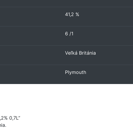
41,2 %
6 /1
Veľká Británia
Plymouth
,2% 0,7L”
ia.