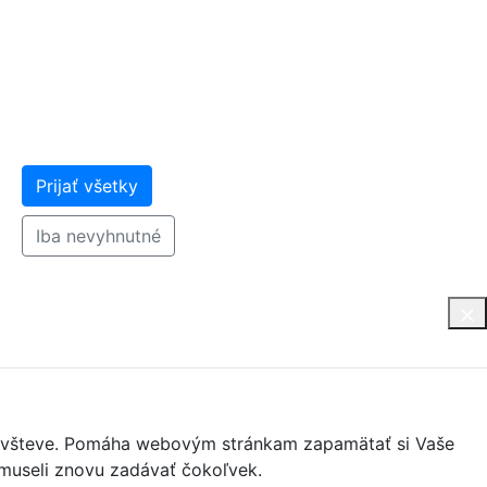
Prijať všetky
Iba nevyhnutné
j návšteve. Pomáha webovým stránkam zapamätať si Vaše
nemuseli znovu zadávať čokoľvek.