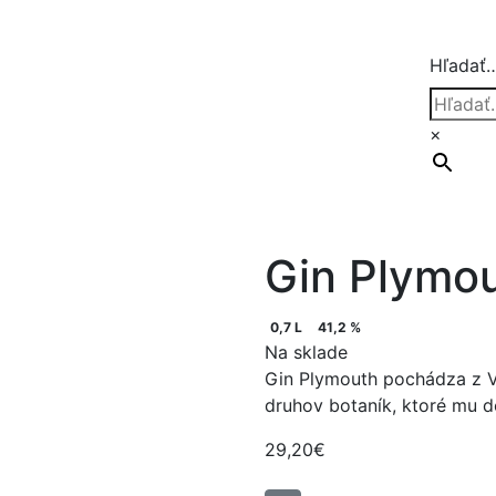
Hľadať
×
Gin Plymou
0,7 L
41,2 %
Na sklade
Gin Plymouth pochádza z Ve
druhov botaník, ktoré mu d
29,20
€