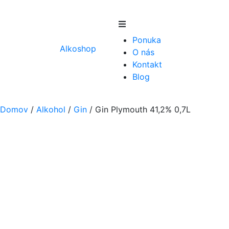
Skip
to
Ponuka
content
Alkoshop
O nás
Kontakt
Blog
Domov
/
Alkohol
/
Gin
/
Gin Plymouth 41,2% 0,7L