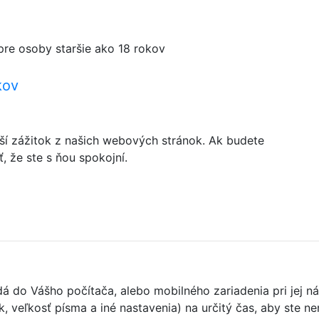
pre osoby staršie ako 18 rokov
kov
ší zážitok z našich webových stránok. Ak budete
 že ste s ňou spokojní.
adá do Vášho počítača, alebo mobilného zariadenia pri je
k, veľkosť písma a iné nastavenia) na určitý čas, aby ste 