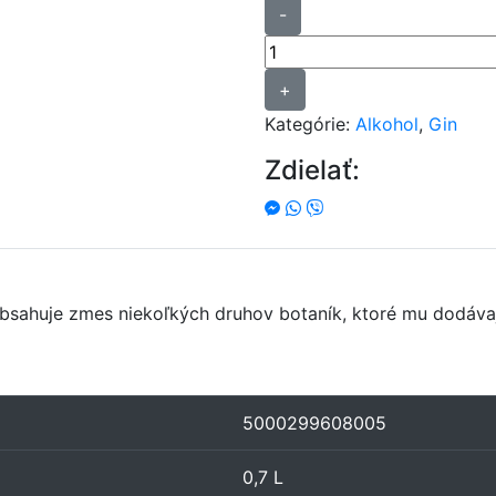
množstvo
-
Gin
Plymouth
41,2%
+
0,7L
Kategórie:
Alkohol
,
Gin
Zdielať:
Obsahuje zmes niekoľkých druhov botaník, ktoré mu dodávaj
5000299608005
0,7 L