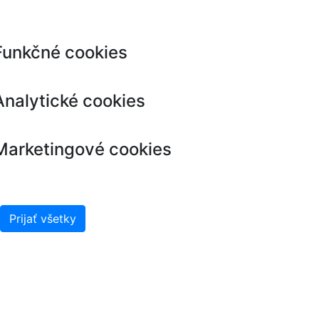
Funkčné cookies
Analytické cookies
Marketingové cookies
Prijať všetky