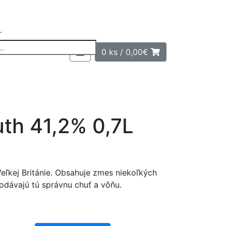
…
0 ks /
0,00
€
th 41,2% 0,7L
ľkej Británie. Obsahuje zmes niekoľkých
odávajú tú správnu chuť a vôňu.